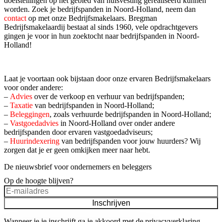
doelstellingen op het gebied van huisvesting gerealiseerd kunnen
worden. Zoek je bedrijfspanden in Noord-Holland, neem dan
contact
op met onze Bedrijfsmakelaars. Bregman
Bedrijfsmakelaardij bestaat al sinds 1960, vele opdrachtgevers
gingen je voor in hun zoektocht naar bedrijfspanden in Noord-
Holland!
Laat je voortaan ook bijstaan door onze ervaren Bedrijfsmakelaars
voor onder andere:
–
Advies
over de verkoop en verhuur van bedrijfspanden;
–
Taxatie
van bedrijfspanden in Noord-Holland;
–
Beleggingen
, zoals verhuurde bedrijfspanden in Noord-Holland;
–
Vastgoedadvies
in Noord-Holland over onder andere
bedrijfspanden door ervaren vastgoedadviseurs;
–
Huurindexering
van bedrijfspanden voor jouw huurders? Wij
zorgen dat je er geen omkijken meer naar hebt.
De nieuwsbrief voor ondernemers en beleggers
Op de hoogte blijven?
Inschrijven
Wanneer je je inschrijft ga je akkoord met de
privacyverklaring