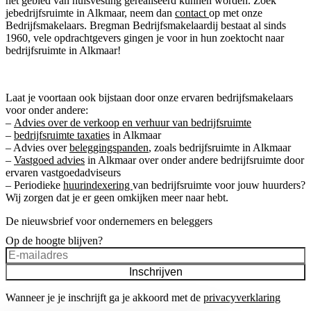
het gebied van huisvesting gerealiseerd kunnen worden. Zoek
jebedrijfsruimte in Alkmaar, neem dan
contact
op met onze
Bedrijfsmakelaars. Bregman Bedrijfsmakelaardij bestaat al sinds
1960, vele opdrachtgevers gingen je voor in hun zoektocht naar
bedrijfsruimte in Alkmaar!
Laat je voortaan ook bijstaan door onze ervaren bedrijfsmakelaars
voor onder andere:
–
Advies over de verkoop en verhuur van bedrijfsruimte
–
bedrijfsruimte taxaties
in Alkmaar
– Advies over
beleggingspanden
, zoals bedrijfsruimte in Alkmaar
–
Vastgoed advies
in Alkmaar over onder andere bedrijfsruimte door
ervaren vastgoedadviseurs
– Periodieke
huurindexering
van bedrijfsruimte voor jouw huurders?
Wij zorgen dat je er geen omkijken meer naar hebt.
De nieuwsbrief voor ondernemers en beleggers
Op de hoogte blijven?
Inschrijven
Wanneer je je inschrijft ga je akkoord met de
privacyverklaring